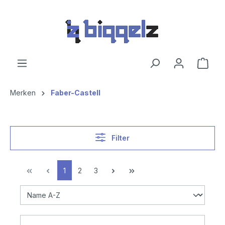
hoofdinhoud
Merken
Faber-Castell
Filter
1
2
3