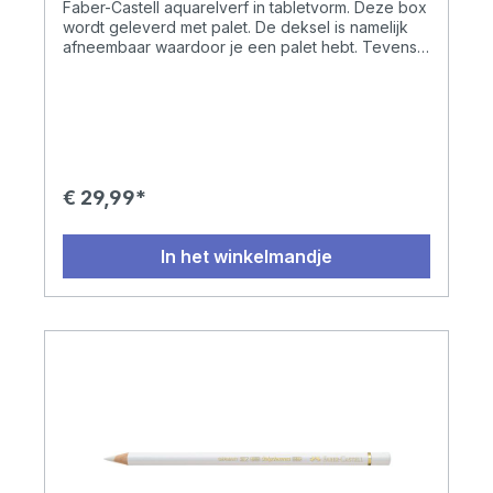
Faber-Castell aquarelverf in tabletvorm. Deze box
wordt geleverd met palet. De deksel is namelijk
afneembaar waardoor je een palet hebt. Tevens
ook makkelijk om schoon te maken. De kleuren
zijn helder en volledig wateroplosbaar. De verf is
perfect mengbaar voor lichte en donkere kleuren.
Deze set bevat ook een waterpenseel van hoge
kwaliteit. Inclusief neon en metallic kleuren. De
box is verkrijgbaar in verschillende uitvoeringen,
namelijk: 24 kleuren 36 kleuren 48 kleuren
€ 29,99*
In het winkelmandje