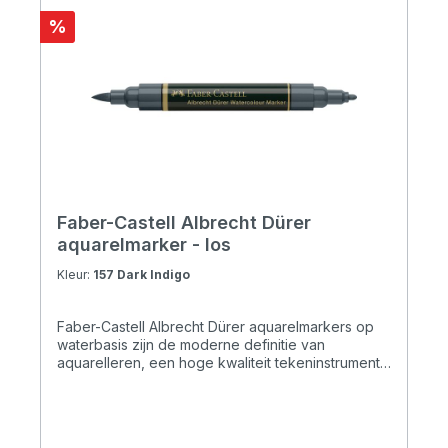
%
Faber-Castell Albrecht Dürer
aquarelmarker - los
Kleur:
157 Dark Indigo
Faber-Castell Albrecht Dürer aquarelmarkers op
waterbasis zijn de moderne definitie van
aquarelleren, een hoge kwaliteit tekeninstrument
dat zowel spontaan schetsen als aquarelleren
ondersteunt. De inkt op waterbasis is altijd klaar
voor gebruik en is uitstekend bruikbaar in
combinatie met water. Kwaliteit is één van Faber-