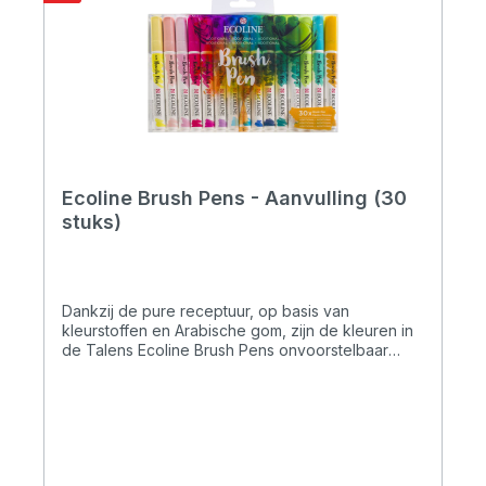
Ecoline Brush Pens - Aanvulling (30
stuks)
Dankzij de pure receptuur, op basis van
kleurstoffen en Arabische gom, zijn de kleuren in
de Talens Ecoline Brush Pens onvoorstelbaar
helder en briljant. Als je wilt kun je de
kleurintensiteit eenvoudig verminderen door
verdunning met water of door gebruik van de
Brush Pen blender. Bewaar originele werkstukken
in een tekenmap voor optimaal kleurbehoud. De
geconcentreerde receptuur van de Talens