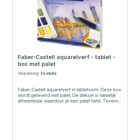
Faber-Castell aquarelverf - tablet -
box met palet
Verpakking:
24 stuks
Faber-Castell aquarelverf in tabletvorm. Deze box
wordt geleverd met palet. De deksel is namelijk
afneembaar waardoor je een palet hebt. Tevens
ook makkelijk om schoon te maken. De kleuren
zijn helder en volledig wateroplosbaar. De verf is
perfect mengbaar voor lichte en donkere kleuren.
Deze set bevat ook een waterpenseel van hoge
kwaliteit. Inclusief neon en metallic kleuren. De
box is verkrijgbaar in verschillende uitvoeringen,