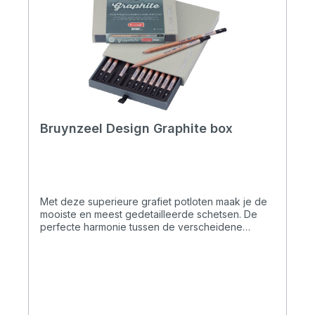
Bruynzeel Design Graphite box
Met deze superieure grafiet potloten maak je de
mooiste en meest gedetailleerde schetsen. De
perfecte harmonie tussen de verscheidene
hardheidsgraden komt hierbij prima van pas,
samen met de perfecte overdrachtskwaliteit van
het grafiet en de andere ruwe bestanddelen.
Deze Design Graphite box bestaat uit 12
grafietpotloden in een luxe opbergbox, variërend
van 2H tot 9B. De exacte inhoud bestaat uit de