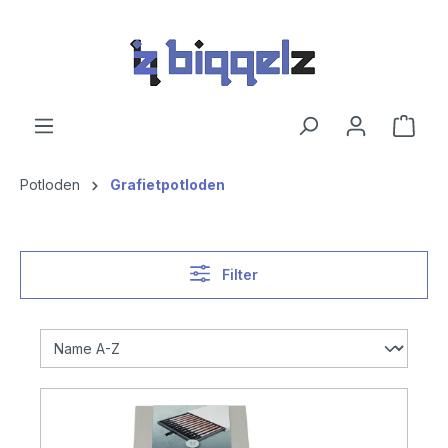
hoofdinhoud
Potloden
Grafietpotloden
Filter