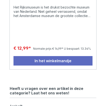
Het Rijksmuseum is het drukst bezochte museum
van Nederland. Niet geheel verrassend, omdat
het Amsterdamse museum de grootste collectie
schilderijen van Hollandse meesters heeft.
Bruynzeel heeft deze serie samen met het
Rijksmuseum ontworpen als eerbetoon aan de
Hollandse meesters. De blikken zijn, net als de
potloden, uitgevoerd in een matte finish voor een
luxueuze uitstraling. In deze collectie vind je
kleur-, aquarel- en grafietpotloden. Deze set van
€ 12,99*
Normale prijs
€ 14,99*
U bespaart:
13.34%
12 grafietpotloden in de hardheden 2H tot en met
9B wordt geleverd in een blik met daarop een
afbeelding van het Zelfportret van Rembrandt van
In het winkelmandje
Rijn. NB: Kleurpotloden in een metalen blik worden
vanwege hun kwetsbaarheid alleen als
pakketpost verzonden!
Heeft u vragen over een artikel in deze
categorie? Laat het ons weten!