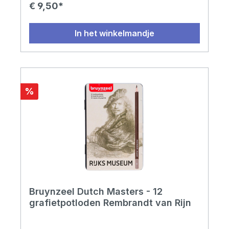
volgende hardheidsgraden: 2H-1H-HB-1B-2B-3B-
€ 9,50*
4B-5B-6B-7B-8B-9B.
In het winkelmandje
%
Bruynzeel Dutch Masters - 12
grafietpotloden Rembrandt van Rijn